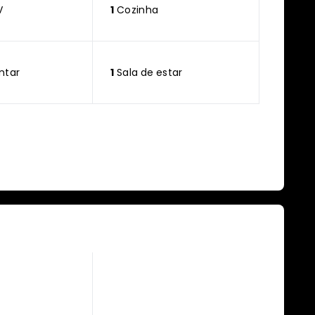
V
1
Cozinha
ntar
1
Sala de estar