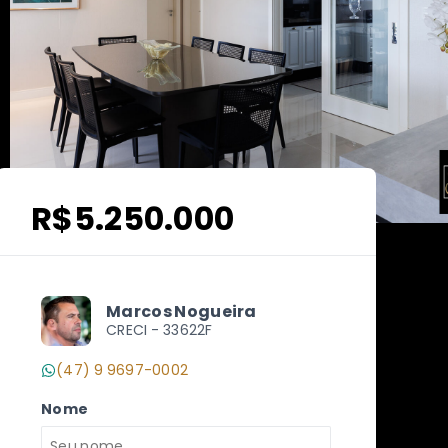
R$5.250.000
Marcos Nogueira
CRECI -
33622F
(47) 9 9697-0002
Nome