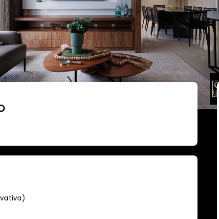
o
ivativa
)