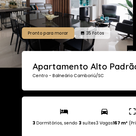
Pronto para morar
35
Fotos
Apartamento Alto Padrã
Centro - Balneário Camboriú/SC
3
Dormitórios, sendo
3
suítes
3 Vagas
167 m²
(
Pr