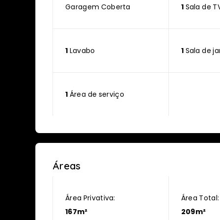
Garagem Coberta
1
Sala de T
1
Lavabo
1
Sala de ja
1
Área de serviço
Áreas
Área Privativa:
Área Total:
167m²
209m²