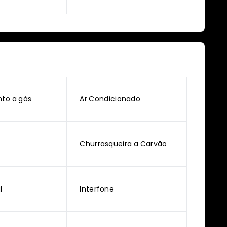
to a gás
Ar Condicionado
Churrasqueira a Carvão
l
Interfone