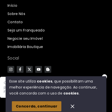
Início
Sobre Nós
Contato
Seja um Franqueado
Negocie seu Imóvel
Imobiliária Boutique
Social
Esse site utiliza
cookies
, que possibilitam uma
Olá! Como podemos facilitar sua busca pelo imóvel
melhor experiência de navegação.
Ao continuar,
perfeito?
Fale com um corretor agora!
© Copyright 2026 - Societé Negócios Imobiliários -
você concorda com o uso de
cookies
.
Todos os direitos reservados
1
Concordo, continuar
SITE PARA IMOBILIARIA